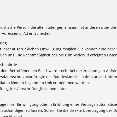
 juristische Person, die allein oder gemeinsam mit anderen über di
Adressen o. Ä.) entscheidet.
tung
Ihrer ausdrücklichen Einwilligung möglich. Sie können eine bereits
il an uns. Die Rechtmäßigkeit der bis zum Widerruf erfolgten Dat
tsbehörde
ht dem Betroffenen ein Beschwerderecht bei der zuständigen Aufs
desdatenschutzbeauftragte des Bundeslandes, in dem unser Unterne
ktdaten können folgendem Link entnommen werden:
ten_Links/anschriften_links-node.html.
age Ihrer Einwilligung oder in Erfüllung eines Vertrags automatisie
aushändigen zu lassen. Sofern Sie die direkte Übertragung der D
h machbar ist.