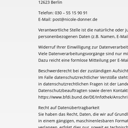
12623 Berlin
Telefon: 030 – 55 15 90 91
E-Mail: post@nicole-donner.de
Verantwortliche Stelle ist die natürliche oder
personenbezogenen Daten (z.B. Namen, E-Mail-
Widerruf Ihrer Einwilligung zur Datenverarbei
Viele Datenverarbeitungsvorgänge sind nur mit 
Dazu reicht eine formlose Mitteilung per E-Ma
Beschwerderecht bei der zuständigen Aufsich
Im Falle datenschutzrechtlicher Verstöße ste
in datenschutzrechtlichen Fragen ist der Lan
Datenschutzbeauftragten sowie deren Konta
https://www.bfdi.bund.de/DE/Infothek/Anschrif
Recht auf Datenübertragbarkeit
Sie haben das Recht, Daten, die wir auf Grundl
in einem gängigen, maschinenlesbaren Format 
verlangen, erfolgt dies nur, soweit es technisc